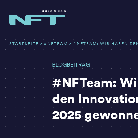
Zum
Inhalt
springen
STARTSEITE
#NFTEAM
#NFTEAM: WIR HABEN DE
BLOGBEITRAG
#NFTeam: Wi
den Innovatio
2025 gewonn