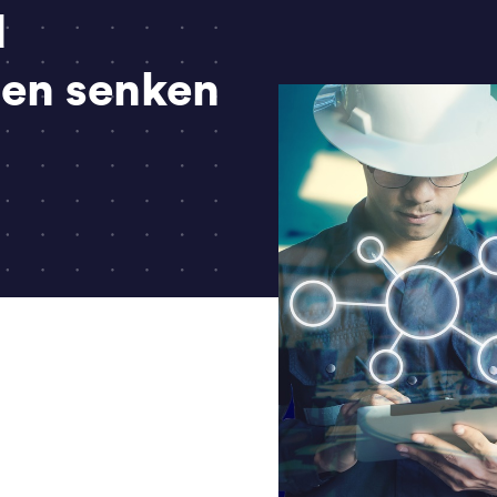
d
en senken