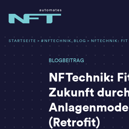
Zum
Inhalt
springen
STARTSEITE
#NFTECHNIK
BLOG
NFTECHNIK: FI
BLOGBEITRAG
NFTechnik: Fit
Zukunft durc
Anlagenmoder
(Retrofit)