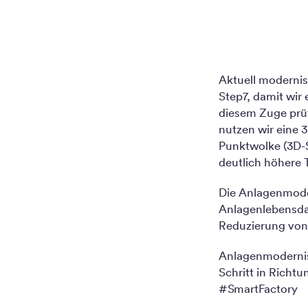
Aktuell modernis
Step7, damit wir
diesem Zuge prüf
nutzen wir eine
Punktwolke (3D-Sc
deutlich höhere T
Die Anlagenmode
Anlagenlebensdau
Reduzierung von 
Anlagenmodernisi
Schritt in Richtu
#SmartFactory