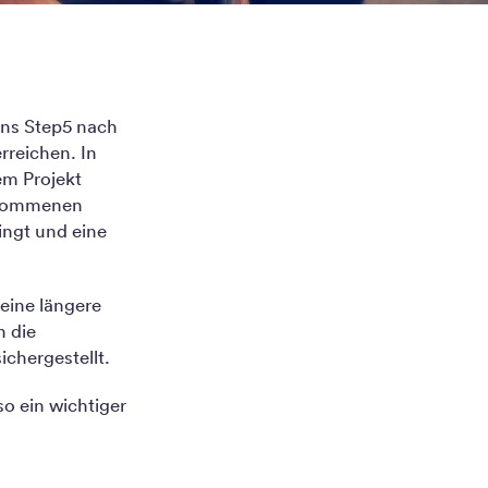
ens Step5 nach
rreichen. In
em Projekt
genommenen
ingt und eine
eine längere
h die
chergestellt.
o ein wichtiger