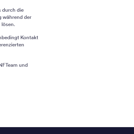
 durch die
ng während der
 lösen.
nbedingt Kontakt
erenzierten
 #NFTeam und